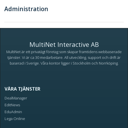
Administration
MultiNet Interactive AB
MultiNet är ett privatägt företag som skapar framtidens webbaserade
tjänster. Vi är ca 30 medarbetare. All utveckling, support och drift är
baserad i Sverige. Våra kontor ligger i Stockholm och Norrköping.
VÅRA TJÄNSTER
DealManager
EditNews
EduAdmin
Lega Online